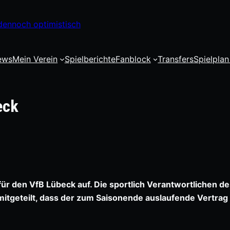
dennoch optimistisch
ews
Mein Verein
Spielberichte
Fanblock
Transfers
Spielplan
eck
r den VfB Lübeck auf. Die sportlich Verantwortlichen de
tgeteilt, dass der zum Saisonende auslaufende Vertrag 