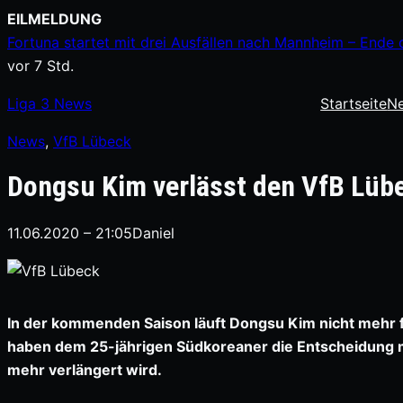
Zum
EILMELDUNG
Inhalt
Fortuna startet mit drei Ausfällen nach Mannheim – Ende 
springen
vor 7 Std.
Liga
3
News
Startseite
N
News
, 
VfB Lübeck
Dongsu Kim verlässt den VfB Lüb
11.06.2020 – 21:05
Daniel
In der kommenden Saison läuft Dongsu Kim nicht mehr fü
haben dem 25-jährigen Südkoreaner die Entscheidung mi
mehr verlängert wird.