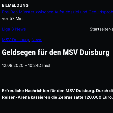
Zum
EILMELDUNG
Inhalt
Preußen Münster zwischen Aufstiegsziel und Geduldsprobe
springen
vor 57 Min.
Liga
3
News
Startseite
N
MSV Duisburg
, 
News
Geldsegen für den MSV Duisburg
12.08.2020 – 10:24
Daniel
Erfreuliche Nachrichten für den MSV Duisburg. Durch d
Reisen-Arena kassieren die Zebras satte 120.000 Euro.