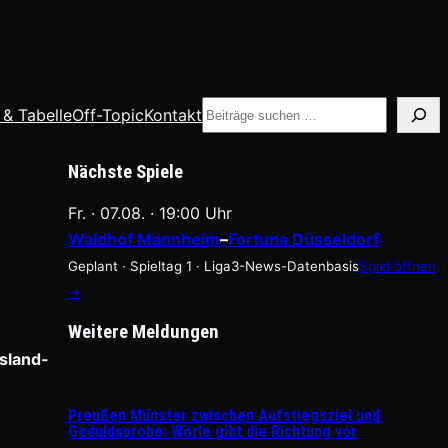
Suche
 & Tabelle
Off-Topic
Kontakt
Nächste Spiele
Fr. · 07.08. · 19:00 Uhr
Waldhof Mannheim
–
Fortuna Düsseldorf
Geplant · Spieltag 1 · Liga3-News-Datenbasis
Spiel öffnen
→
Weitere Meldungen
sland-
Preußen Münster zwischen Aufstiegsziel und
Geduldsprobe: Wörle gibt die Richtung vor