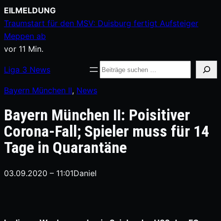
Zum
EILMELDUNG
Inhalt
Traumstart für den MSV: Duisburg fertigt Aufsteiger
springen
Meppen ab
vor 11 Min.
Suche
Liga
3
News
Bayern München II
, 
News
Bayern München II: Poisitiver
Corona-Fall; Spieler muss für 14
Tage in Quarantäne
03.09.2020 – 11:01
Daniel