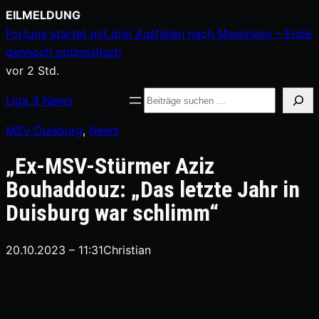
Zum
EILMELDUNG
Inhalt
Fortuna startet mit drei Ausfällen nach Mannheim – Ende
springen
dennoch optimistisch
vor 2 Std.
Suche
Liga
3
News
MSV Duisburg
, 
News
„Ex-MSV-Stürmer Aziz
Bouhaddouz: „Das letzte Jahr in
Duisburg war schlimm“
20.10.2023 – 11:31
Christian