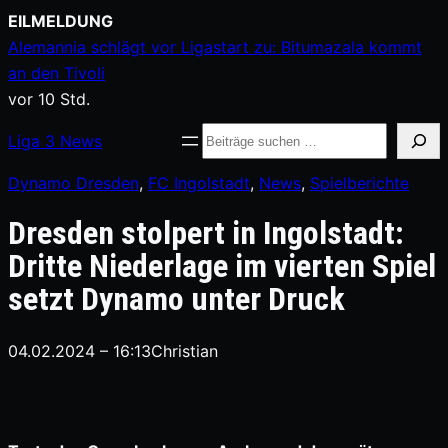
Zum
EILMELDUNG
Inhalt
Alemannia schlägt vor Ligastart zu: Bitumazala kommt
springen
an den Tivoli
vor 10 Std.
Suche
Liga
3
News
Dynamo Dresden
, 
FC Ingolstadt
, 
News
, 
Spielberichte
Dresden stolpert in Ingolstadt:
Dritte Niederlage im vierten Spiel
setzt Dynamo unter Druck
04.02.2024 – 16:13
Christian