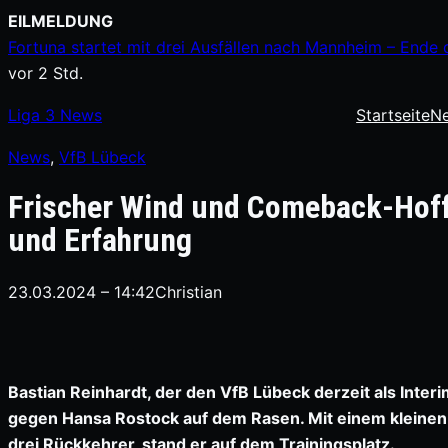
Zum
EILMELDUNG
Inhalt
Fortuna startet mit drei Ausfällen nach Mannheim – Ende 
springen
vor 2 Std.
Liga
3
News
Startseite
N
News
, 
VfB Lübeck
Frischer Wind und Comeback-Hoff
und Erfahrung
23.03.2024 – 14:42
Christian
Bastian Reinhardt, der den VfB Lübeck derzeit als Inter
gegen Hansa Rostock auf dem Rasen. Mit einem kleinen 
drei Rückkehrer, stand er auf dem Trainingsplatz.