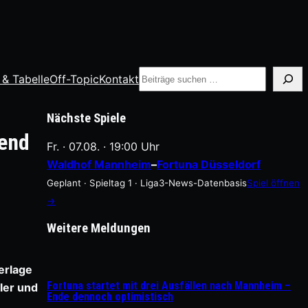
Suche
 & Tabelle
Off-Topic
Kontakt
Nächste Spiele
gend
Fr. · 07.08. · 19:00 Uhr
Waldhof Mannheim
–
Fortuna Düsseldorf
Geplant · Spieltag 1 · Liga3-News-Datenbasis
Spiel öffnen
→
Weitere Meldungen
erlage
Fortuna startet mit drei Ausfällen nach Mannheim –
ler und
Ende dennoch optimistisch