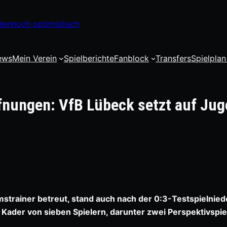
dennoch optimistisch
ews
Mein Verein
Spielberichte
Fanblock
Transfers
Spielplan
nungen: VfB Lübeck setzt auf Ju
imstrainer betreut, stand auch nach der 0:3-Testspielnied
Kader von sieben Spielern, darunter zwei Perspektivspie