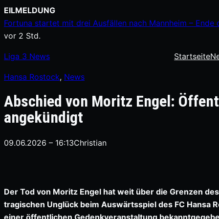
Zum
EILMELDUNG
Inhalt
Fortuna startet mit drei Ausfällen nach Mannheim – Ende 
springen
vor 2 Std.
Liga
3
News
Startseite
N
Hansa Rostock
, 
News
Abschied von Moritz Engel: Öffent
angekündigt
09.06.2026 – 16:13
Christian
Der Tod von Moritz Engel hat weit über die Grenzen des
tragischen Unglück beim Auswärtsspiel des FC Hansa R
einer öffentlichen Gedenkveranstaltung bekanntgegeben