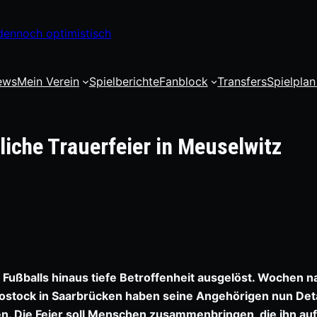
dennoch optimistisch
ews
Mein Verein
Spielberichte
Fanblock
Transfers
Spielplan
liche Trauerfeier in Meuselwitz
 Fußballs hinaus tiefe Betroffenheit ausgelöst. Wochen 
ostock in Saarbrücken haben seine Angehörigen nun Deta
. Die Feier soll Menschen zusammenbringen, die ihn auf