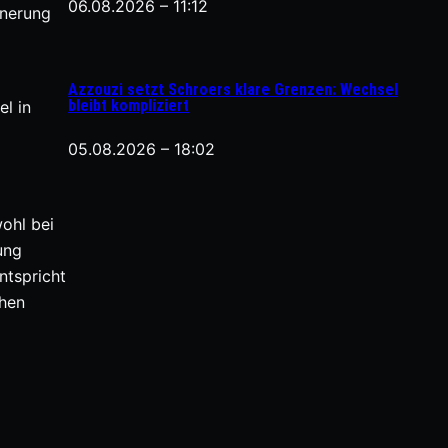
06.08.2026 – 11:12
nnerung
Azzouzi setzt Schroers klare Grenzen: Wechsel
bleibt kompliziert
l in
05.08.2026 – 18:02
ohl bei
ung
ntspricht
chen