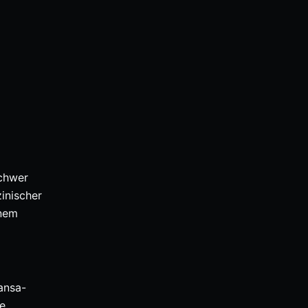
schwer
inischer
inem
ansa-
ge