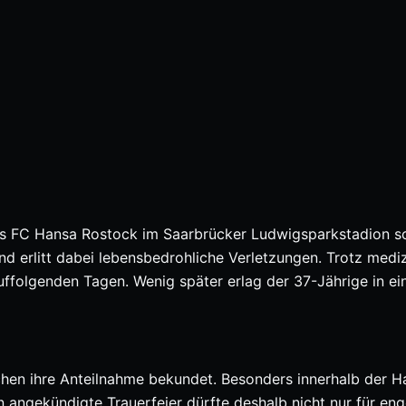
 des FC Hansa Rostock im Saarbrücker Ludwigsparkstadion 
nd erlitt dabei lebensbedrohliche Verletzungen. Trotz mediz
uffolgenden Tagen. Wenig später erlag der 37-Jährige in e
hen ihre Anteilnahme bekundet. Besonders innerhalb der H
n angekündigte Trauerfeier dürfte deshalb nicht nur für en