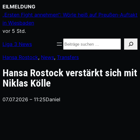
Zum
EILMELDUNG
Inhalt
„Ersten Fight annehmen“: Wörle heiß auf Preußen-Auftakt
springen
in Wiesbaden
vor 5 Std.
Suche
Liga
3
News
Hansa Rostock
, 
News
, 
Transfers
Hansa Rostock verstärkt sich mit
Niklas Kölle
07.07.2026 – 11:25
Daniel