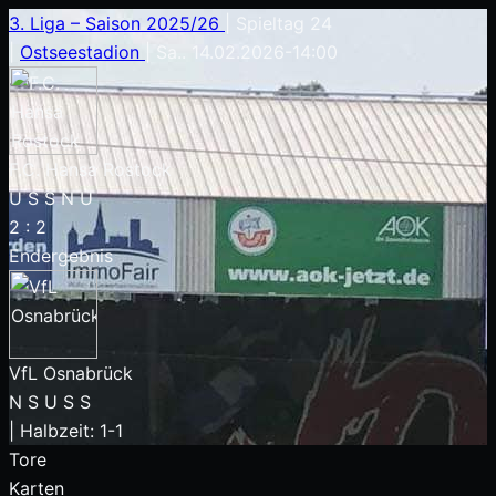
3. Liga – Saison 2025/26
|
Spieltag 24
|
Ostseestadion
|
Sa.. 14.02.2026
-
14:00
F.C. Hansa Rostock
U
S
S
N
U
2
:
2
Endergebnis
VfL Osnabrück
N
S
U
S
S
|
Halbzeit: 1-1
Tore
Karten