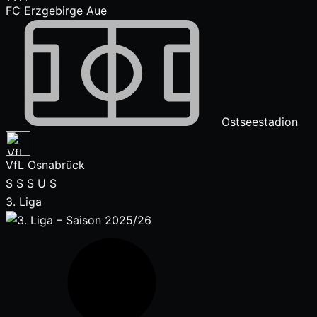
FC Erzgebirge Aue
Ostseestadion
VfL Osnabrück
S
S
S
U
S
3. Liga