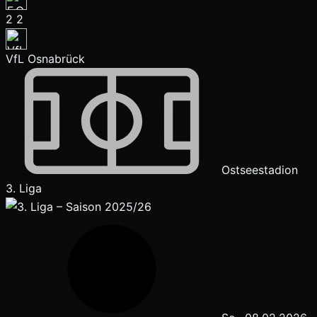
2
2
VfL Osnabrück
Ostseestadion
3. Liga