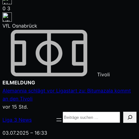
0
3
VfL Osnabrück
Tivoli
Zum
EILMELDUNG
Inhalt
Alemannia schlägt vor Ligastart zu: Bitumazala kommt
springen
an den Tivoli
vor 15 Std.
Suche
Liga
3
News
03.07.2025 – 16:33