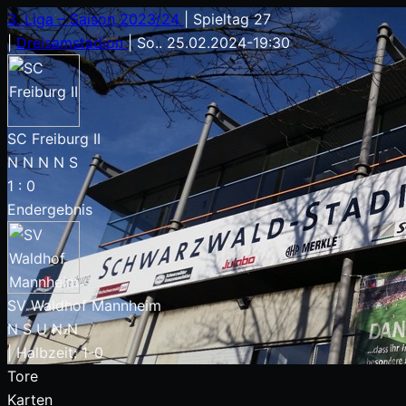
3. Liga – Saison 2023/24
|
Spieltag 27
|
Dreisamstadion
|
So.. 25.02.2024
-
19:30
SC Freiburg II
N
N
N
N
S
1
:
0
Endergebnis
SV Waldhof Mannheim
N
S
U
N
N
|
Halbzeit: 1-0
Tore
Karten