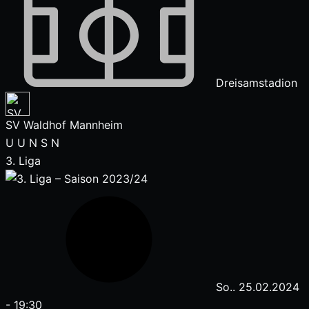
Dreisamstadion
SV Waldhof Mannheim
U
U
N
S
N
3. Liga
So.. 25.02.2024
-
19:30