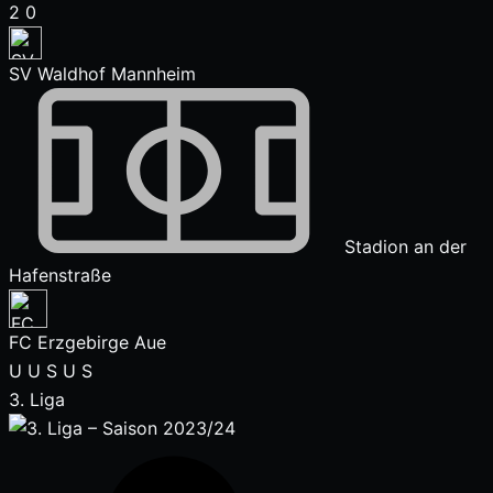
2
0
SV Waldhof Mannheim
Stadion an der
Hafenstraße
FC Erzgebirge Aue
U
U
S
U
S
3. Liga