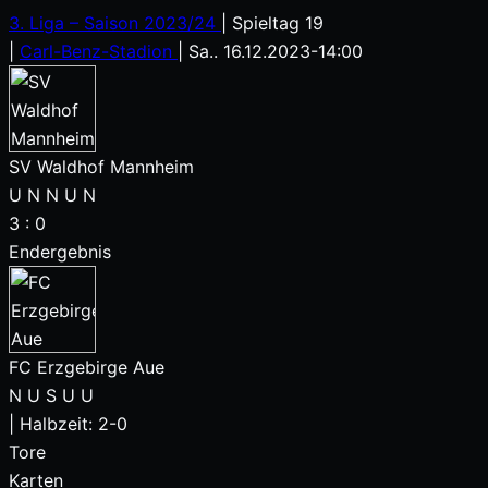
3. Liga – Saison 2023/24
|
Spieltag 19
|
Carl-Benz-Stadion
|
Sa.. 16.12.2023
-
14:00
SV Waldhof Mannheim
U
N
N
U
N
3
:
0
Endergebnis
FC Erzgebirge Aue
N
U
S
U
U
|
Halbzeit: 2-0
Tore
Karten