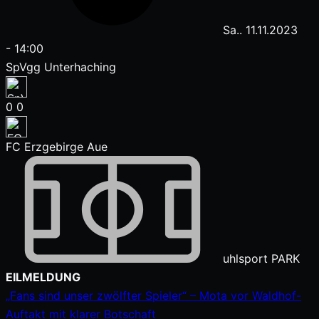
Sa.. 11.11.2023
-
14:00
SpVgg Unterhaching
0
0
FC Erzgebirge Aue
uhlsport PARK
Zum
EILMELDUNG
Inhalt
„Fans sind unser zwölfter Spieler“ – Mota vor Waldhof-
springen
Auftakt mit klarer Botschaft