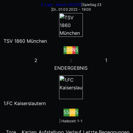
3. Liga - Saison 2021/22
|
Spieltag 23
|
Di.. 01.03.2022
-
19:00
TSV 1860 München
S
U
U
N
S
2
:
1
ENDERGEBNIS
1.FC Kaiserslautern
S
S
U
U
S
|
Halbzeit: 1-1
Tore
Karten
Aufstellung
Verlauf
Letzte Begegnungen