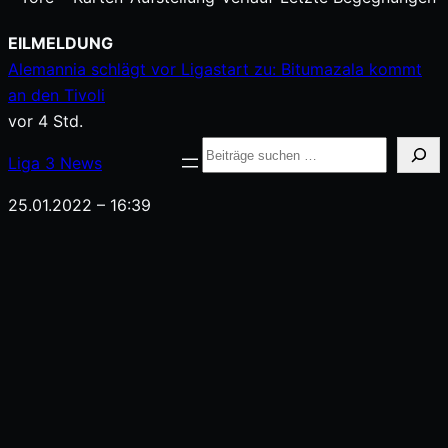
Zum
EILMELDUNG
Inhalt
Alemannia schlägt vor Ligastart zu: Bitumazala kommt
springen
an den Tivoli
vor 4 Std.
Suche
Liga
3
News
25.01.2022 – 16:39