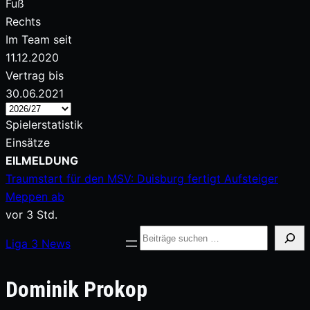
Fuß
Rechts
Im Team seit
11.12.2020
Vertrag bis
30.06.2021
Spielerstatistik
Einsätze
Zum
EILMELDUNG
Inhalt
Traumstart für den MSV: Duisburg fertigt Aufsteiger
springen
Meppen ab
vor 3 Std.
Suche
Liga
3
News
Dominik Prokop