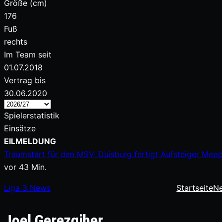
Größe (cm)
176
Fuß
rechts
Im Team seit
01.07.2018
Vertrag bis
30.06.2020
Spielerstatistik
Einsätze
Zum
EILMELDUNG
Inhalt
Traumstart für den MSV: Duisburg fertigt Aufsteiger Mep
springen
vor 43 Min.
Liga
3
News
Startseite
N
Joel Gerezgiher