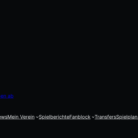
pen ab
ews
Mein Verein
Spielberichte
Fanblock
Transfers
Spielplan