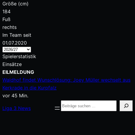
Größe (cm)
184
Fuß
rechts
Im Team seit
01.07.2020
Spielerstatistik
Einsätze
Zum
EILMELDUNG
Inhalt
Waldhof findet Wunschlösung: Joey Müller wechselt aus
springen
Kerkrade in die Kurpfalz
vor 45 Min.
Suche
Liga
3
News