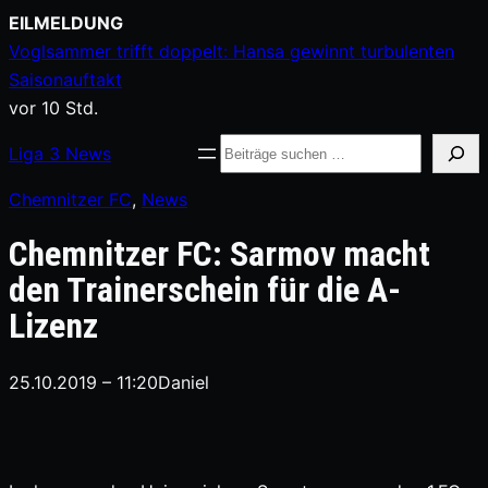
Zum
EILMELDUNG
Inhalt
Voglsammer trifft doppelt: Hansa gewinnt turbulenten
springen
Saisonauftakt
vor 10 Std.
Suche
Liga
3
News
Chemnitzer FC
, 
News
Chemnitzer FC: Sarmov macht
den Trainerschein für die A-
Lizenz
25.10.2019 – 11:20
Daniel