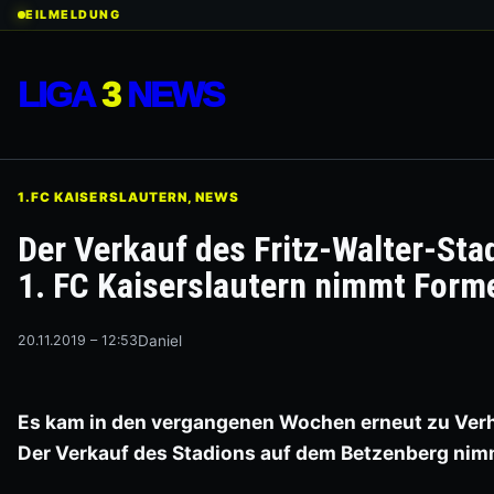
Zum
EILMELDUNG
Inhalt
springen
LIGA
3
NEWS
1.FC KAISERSLAUTERN
, 
NEWS
Der Verkauf des Fritz-Walter-Sta
1. FC Kaiserslautern nimmt Form
20.11.2019 – 12:53
Daniel
Es kam in den vergangenen Wochen erneut zu Ver
Der Verkauf des Stadions auf dem Betzenberg ni