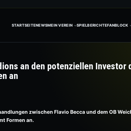
STARTSEITE
NEWS
MEIN VEREIN
SPIELBERICHTE
FANBLOCK
dions an den potenziellen Investor 
en an
handlungen zwischen Flavio Becca und dem OB Weich
mmt Formen an.