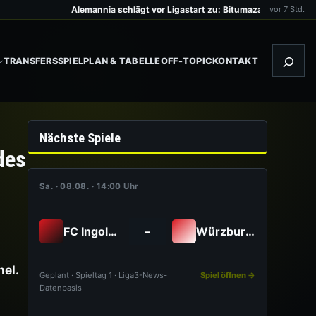
Alemannia schlägt vor Ligastart zu: Bitumazala kommt an den Tivol
vor 7 Std.
TRANSFERS
SPIELPLAN & TABELLE
OFF-TOPIC
KONTAKT
Such
Nächste Spiele
des
Sa. · 08.08. · 14:00 Uhr
FC Ingolstadt
–
Würzburger Kickers
el.
Geplant · Spieltag 1 · Liga3-News-
Spiel öffnen →
Datenbasis