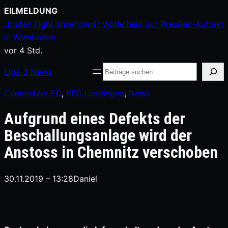
Zum
EILMELDUNG
Inhalt
„Ersten Fight annehmen“: Wörle heiß auf Preußen-Auftakt
springen
in Wiesbaden
vor 4 Std.
Suche
Liga
3
News
Chemnitzer FC
, 
KFC Uerdingen
, 
News
Aufgrund eines Defekts der
Beschallungsanlage wird der
Anstoss in Chemnitz verschoben
30.11.2019 – 13:28
Daniel