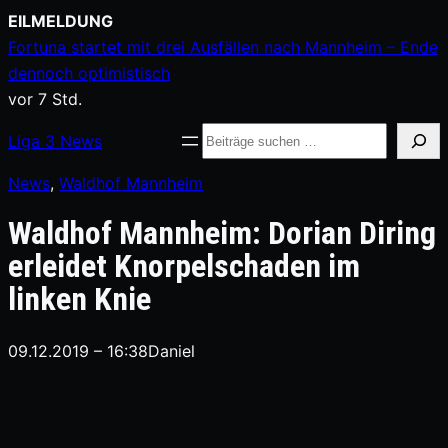
Zum
EILMELDUNG
Inhalt
Fortuna startet mit drei Ausfällen nach Mannheim – Ende
springen
dennoch optimistisch
vor 7 Std.
Suche
Liga
3
News
News
, 
Waldhof Mannheim
Waldhof Mannheim: Dorian Diring
erleidet Knorpelschaden im
linken Knie
09.12.2019 – 16:38
Daniel