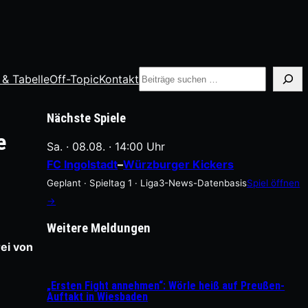
Suche
 & Tabelle
Off-Topic
Kontakt
Nächste Spiele
e
Sa. · 08.08. · 14:00 Uhr
FC Ingolstadt
–
Würzburger Kickers
Geplant · Spieltag 1 · Liga3-News-Datenbasis
Spiel öffnen
→
Weitere Meldungen
rei von
„Ersten Fight annehmen“: Wörle heiß auf Preußen-
Auftakt in Wiesbaden