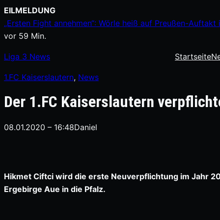
Zum
EILMELDUNG
Inhalt
„Ersten Fight annehmen“: Wörle heiß auf Preußen-Auftakt
springen
vor 59 Min.
Liga
3
News
Startseite
N
1.FC Kaiserslautern
, 
News
Der 1.FC Kaiserslautern verpflich
08.01.2020 – 16:48
Daniel
Hikmet Ciftci wird die erste Neuverpflichtung im Jahr 2
Ergebirge Aue in die Pfalz.