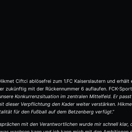
kmet Ciftci ablösefrei zum 1.FC Kaiserslautern und erhält 
 er zukünftig mit der Rückennummer 6 auflaufen. FCK-Sport
unsere Konkurrenzsituation im zentralen Mittelfeld. Er passt
it dieser Verpflichtung den Kader weiter verstärken. Hikmet
talität für den Fußball auf dem Betzenberg verfügt
.”
Gesprächen mit den Verantwortlichen wurde mir schnell klar, 
r etwas wachsen kann und ich kann mich mit den Ambitionen 