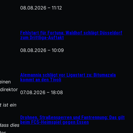
08.08.2026 – 11:12
Fehlstart für Fortuna: Waldhof schlägt Düsseldorf
zum Drittliga-Auftakt
08.08.2026 – 10:09
Alemannia schlägt vor Ligastart zu: Bitumazala
kommt an den Tivoli
einen
direktor
07.08.2026 – 18:08
 ist ein
Drohnen, Straßensperren und Fantrennung: Das gilt
beim FCS-Heimspiel gegen Essen
dass dies
des