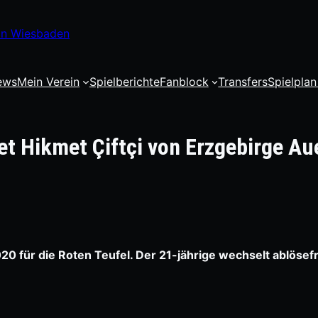
 in Wiesbaden
ews
Mein Verein
Spielberichte
Fanblock
Transfers
Spielplan
tet Hikmet Çiftçi von Erzgebirge Au
020 für die Roten Teufel. Der 21-jährige wechselt ablösef