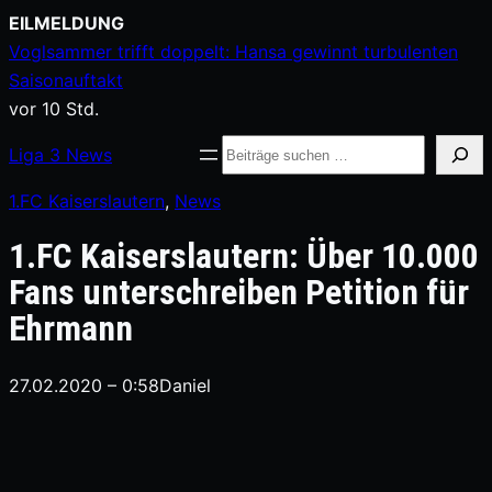
Zum
EILMELDUNG
Inhalt
Voglsammer trifft doppelt: Hansa gewinnt turbulenten
springen
Saisonauftakt
vor 10 Std.
Suche
Liga
3
News
1.FC Kaiserslautern
, 
News
1.FC Kaiserslautern: Über 10.000
Fans unterschreiben Petition für
Ehrmann
27.02.2020 – 0:58
Daniel