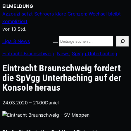
Zum
EILMELDUNG
Inhalt
Azzouzi setzt Schroers klare Grenzen: Wechsel bleibt
springen
kompliziert
vor 13 Std.
Suche
Liga
3
News
Eintracht Braunschweig
, 
News
, 
SpVgg Unterhaching
Eintracht Braunschweig fordert
die SpVgg Unterhaching auf der
Konsole heraus
24.03.2020 – 21:00
Daniel