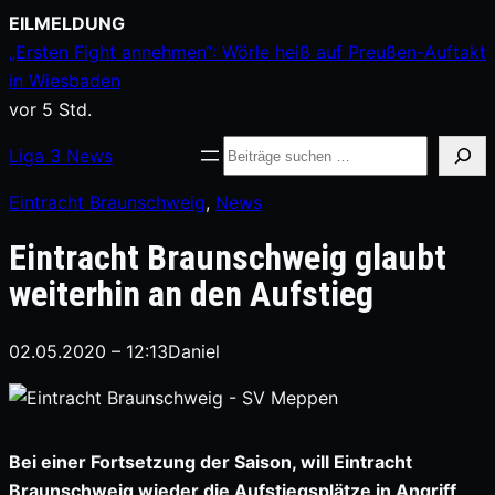
Zum
EILMELDUNG
Inhalt
„Ersten Fight annehmen“: Wörle heiß auf Preußen-Auftakt
springen
in Wiesbaden
vor 5 Std.
Suche
Liga
3
News
Eintracht Braunschweig
, 
News
Eintracht Braunschweig glaubt
weiterhin an den Aufstieg
02.05.2020 – 12:13
Daniel
Bei einer Fortsetzung der Saison, will Eintracht
Braunschweig wieder die Aufstiegsplätze in Angriff