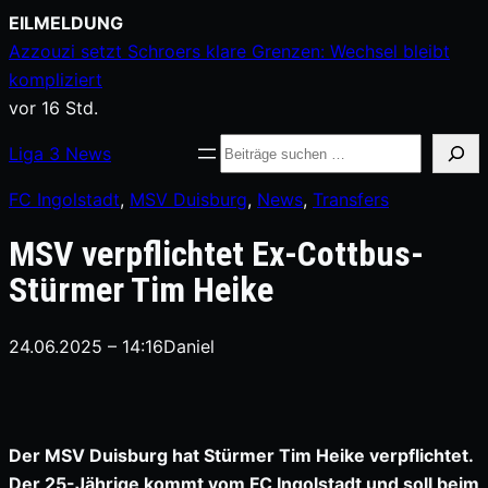
Zum
EILMELDUNG
Inhalt
Azzouzi setzt Schroers klare Grenzen: Wechsel bleibt
springen
kompliziert
vor 16 Std.
Suche
Liga
3
News
FC Ingolstadt
, 
MSV Duisburg
, 
News
, 
Transfers
MSV verpflichtet Ex-Cottbus-
Stürmer Tim Heike
24.06.2025 – 14:16
Daniel
Der MSV Duisburg hat Stürmer Tim Heike verpflichtet.
Der 25-Jährige kommt vom FC Ingolstadt und soll beim