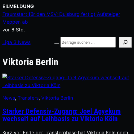
Zum
EILMELDUNG
Inhalt
Traumstart für den MSV: Duisburg fertigt Aufsteiger
springen
Meppen ab
vor 6 Std.
Suche
Liga
3
News
Viktoria Berlin
News
, 
Transfers
, 
Viktoria Berlin
Starker Defensiv-Zugang: Joel Agyekum
wechselt auf Leihbasis zu Viktoria Köln
Kurz vor Ende der Transferphase hat Viktoria Köln noch