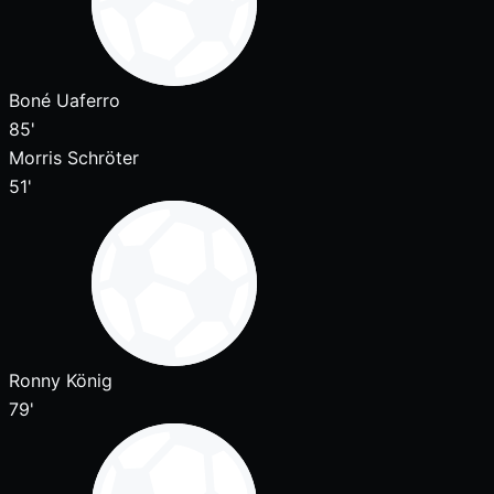
Boné Uaferro
85'
Morris Schröter
51'
Ronny König
79'