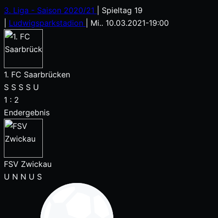
3. Liga - Saison 2020/21
|
Spieltag 19
|
Ludwigsparkstadion
|
Mi.. 10.03.2021
-
19:00
1. FC Saarbrücken
S
S
S
S
U
1
:
2
Endergebnis
FSV Zwickau
U
N
N
U
S