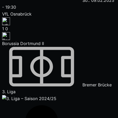
So.. 09.02.2025
-
19:30
VfL Osnabrück
1
0
Borussia Dortmund II
Bremer Brücke
3. Liga