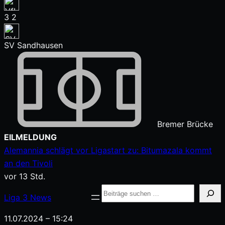
3
2
SV Sandhausen
Bremer Brücke
Zum
EILMELDUNG
Inhalt
Alemannia schlägt vor Ligastart zu: Bitumazala kommt
springen
an den Tivoli
vor 13 Std.
Suche
Liga
3
News
11.07.2024 – 15:24