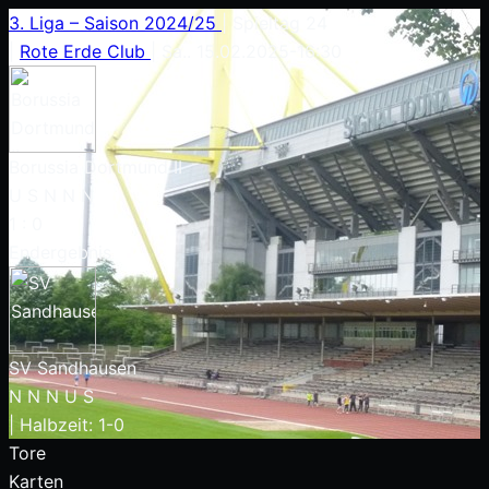
3. Liga – Saison 2024/25
|
Spieltag 24
|
Rote Erde Club
|
Sa.. 15.02.2025
-
16:30
Borussia Dortmund II
U
S
N
N
N
1
:
0
Endergebnis
SV Sandhausen
N
N
N
U
S
|
Halbzeit: 1-0
Tore
Karten