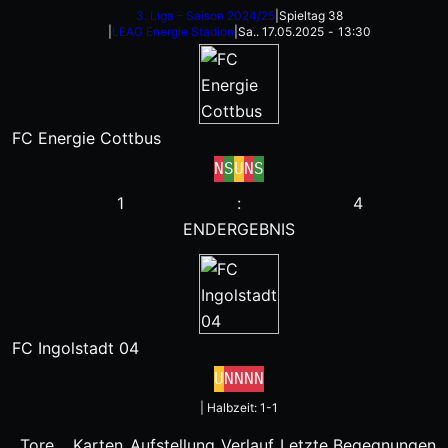
3. Liga – Saison 2024/25
|
Spieltag 38
|
LEAG Energie Stadion
|
Sa.. 17.05.2025
-
13:30
FC Energie Cottbus
N
S
U
N
S
1
:
4
ENDERGEBNIS
FC Ingolstadt 04
U
N
N
N
N
|
Halbzeit: 1-1
Tore
Karten
Aufstellung
Verlauf
Letzte Begegnungen