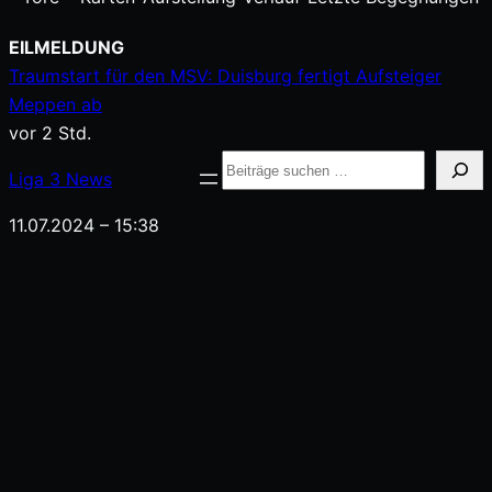
Zum
EILMELDUNG
Inhalt
Traumstart für den MSV: Duisburg fertigt Aufsteiger
springen
Meppen ab
vor 2 Std.
Suche
Liga
3
News
11.07.2024 – 15:38