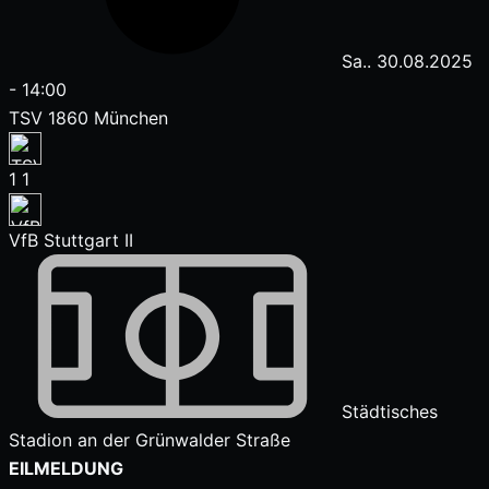
Sa.. 30.08.2025
-
14:00
TSV 1860 München
1
1
VfB Stuttgart II
Städtisches
Stadion an der Grünwalder Straße
Zum
EILMELDUNG