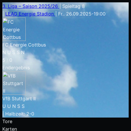
3. Liga – Saison 2025/26
|
Spieltag 8
|
LEAG Energie Stadion
|
Fr.. 26.09.2025
-
19:00
FC Energie Cottbus
N
U
S
S
N
5
:
0
Endergebnis
VfB Stuttgart II
U
U
N
S
S
|
Halbzeit: 2-0
Tore
Karten