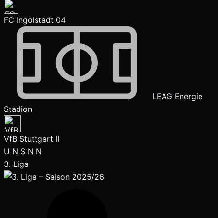
FC Ingolstadt 04
LEAG Energie
Stadion
VfB Stuttgart II
U
N
S
N
N
3. Liga