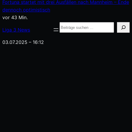
Inhalt
Fortuna startet mit drei Ausfällen nach Mannheim – Ende
springen
dennoch optimistisch
vor 43 Min.
Suche
Liga
3
News
03.07.2025 – 16:12