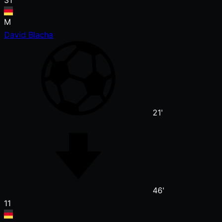
31
M
David Blacha
21'
46'
11