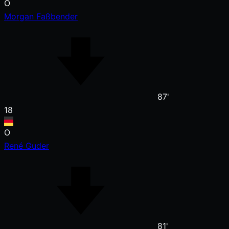
O
Morgan Faßbender
87'
18
O
René Guder
81'