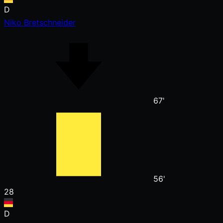
D
Niko Bretschneider
67'
56'
28
D