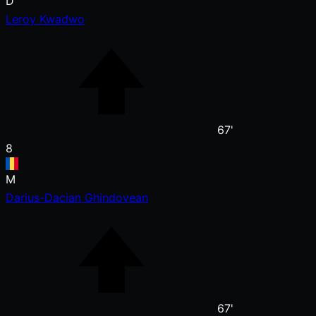
D
Leroy Kwadwo
67'
8
M
Darius-Dacian Ghindovean
67'