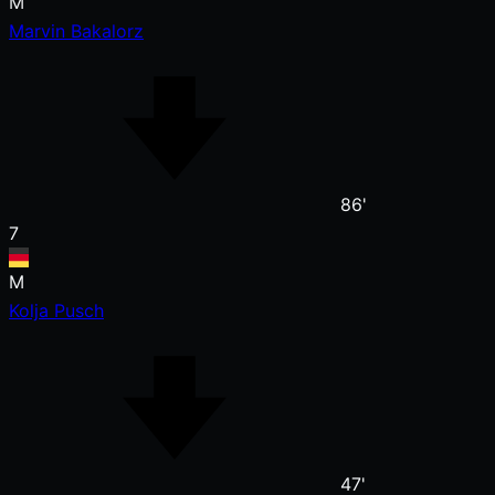
M
Marvin Bakalorz
86'
7
M
Kolja Pusch
47'