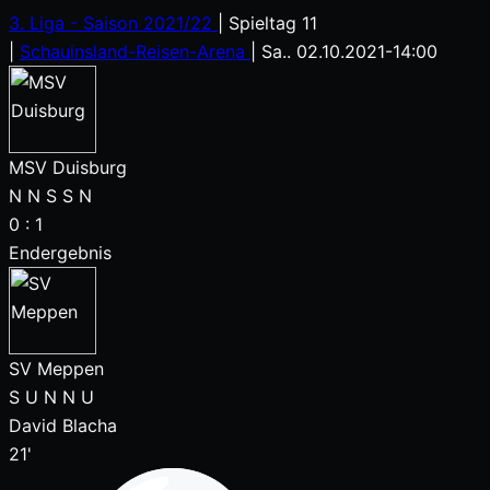
3. Liga - Saison 2021/22
|
Spieltag 11
|
Schauinsland-Reisen-Arena
|
Sa.. 02.10.2021
-
14:00
MSV Duisburg
N
N
S
S
N
0
:
1
Endergebnis
SV Meppen
S
U
N
N
U
David Blacha
21'