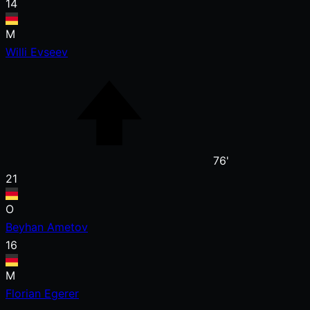
14
M
Willi Evseev
76'
21
O
Beyhan Ametov
16
M
Florian Egerer