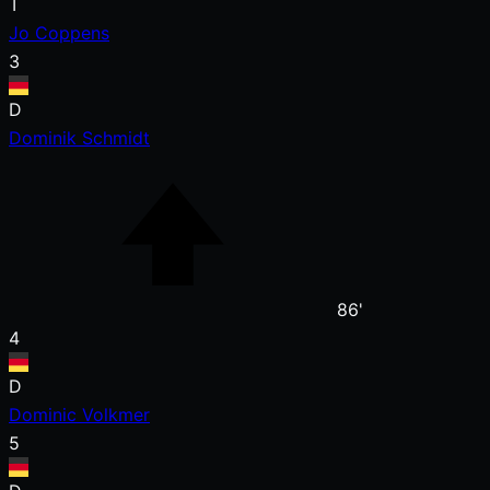
T
Jo Coppens
3
D
Dominik Schmidt
86'
4
D
Dominic Volkmer
5