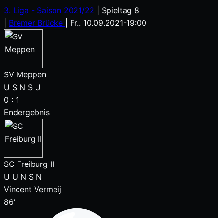
3. Liga - Saison 2021/22
|
Spieltag 8
|
Bremer Brücke
|
Fr.. 10.09.2021
-
19:00
SV Meppen
U
S
N
S
U
0
:
1
Endergebnis
SC Freiburg II
U
U
N
S
N
Vincent Vermeij
86'