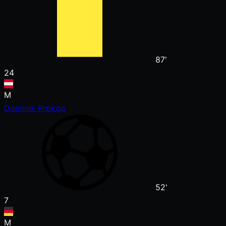
87'
24
M
Dominik Prokop
52'
7
M