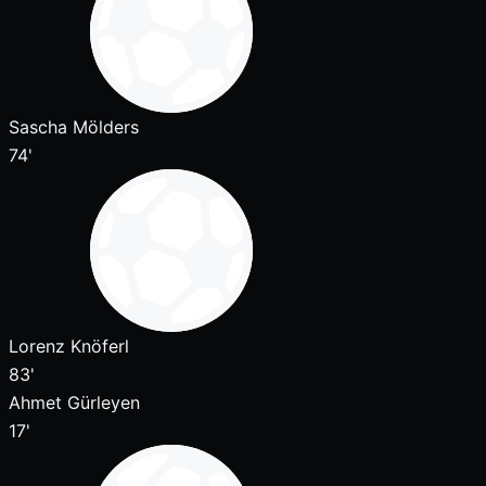
Sascha Mölders
74'
Lorenz Knöferl
83'
Ahmet Gürleyen
17'