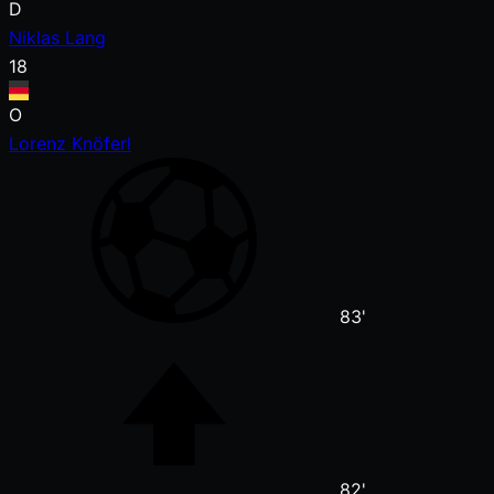
D
Niklas Lang
18
O
Lorenz Knöferl
83'
82'