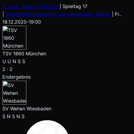
3. Liga - Saison 2020/21
|
Spieltag 17
|
Städtisches Stadion an der Grünwalder Straße
|
Fr..
18.12.2020
-
19:00
TSV 1860 München
U
U
N
S
S
2
:
2
Endergebnis
SV Wehen Wiesbaden
S
N
S
N
S