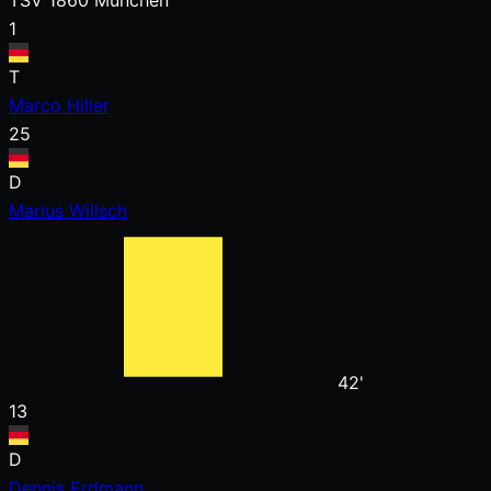
TSV 1860 München
1
T
Marco Hiller
25
D
Marius Willsch
42'
13
D
Dennis Erdmann