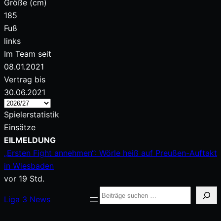
Größe (cm)
185
Fuß
links
Im Team seit
08.01.2021
Vertrag bis
30.06.2021
Spielerstatistik
Einsätze
Zum
EILMELDUNG
Inhalt
„Ersten Fight annehmen“: Wörle heiß auf Preußen-Auftakt
springen
in Wiesbaden
vor 19 Std.
Suche
Liga
3
News