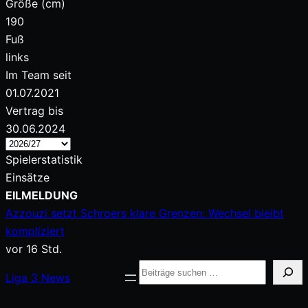
Größe (cm)
190
Fuß
links
Im Team seit
01.07.2021
Vertrag bis
30.06.2024
Spielerstatistik
Einsätze
Zum
EILMELDUNG
Inhalt
Azzouzi setzt Schroers klare Grenzen: Wechsel bleibt
springen
kompliziert
vor 16 Std.
Suche
Liga
3
News