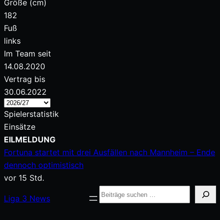
Größe (cm)
182
Fuß
links
Im Team seit
14.08.2020
Vertrag bis
30.06.2022
Spielerstatistik
Einsätze
Zum
EILMELDUNG
Inhalt
Fortuna startet mit drei Ausfällen nach Mannheim – Ende
springen
dennoch optimistisch
vor 15 Std.
Suche
Liga
3
News