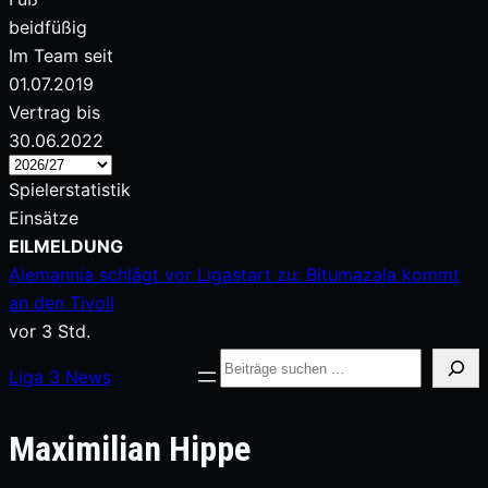
beidfüßig
Im Team seit
01.07.2019
Vertrag bis
30.06.2022
Spielerstatistik
Einsätze
Zum
EILMELDUNG
Inhalt
Alemannia schlägt vor Ligastart zu: Bitumazala kommt
springen
an den Tivoli
vor 3 Std.
Suche
Liga
3
News
Maximilian Hippe