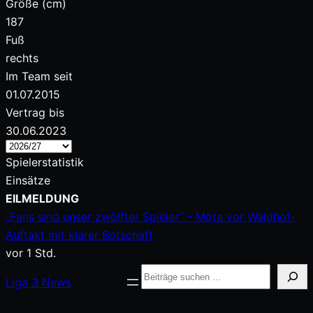
Größe (cm)
187
Fuß
rechts
Im Team seit
01.07.2015
Vertrag bis
30.06.2023
Spielerstatistik
Einsätze
Zum
EILMELDUNG
Inhalt
„Fans sind unser zwölfter Spieler“ – Mota vor Waldhof-
springen
Auftakt mit klarer Botschaft
vor 1 Std.
Suche
Liga
3
News