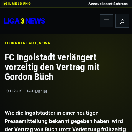
Zum
Azzouzi setzt Schroers kla
EILMELDUNG
Inhalt
springen
LIGA
3
NEWS
Suc
FC INGOLSTADT
, 
NEWS
FC Ingolstadt verlängert
vorzeitig den Vertrag mit
Gordon Büch
19.11.2019 – 14:11
Daniel
Wie die Ingolstädter in einer heutigen
Pressemitteilung bekannt gegeben haben, wird
der Vertrag von Büch trotz Verletzung frühzeitig