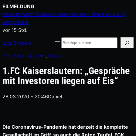
Zum
EILMELDUNG
Inhalt
Azzouzi setzt Schroers klare Grenzen: Wechsel bleibt
springen
kompliziert
vor 15 Std.
Suche
Liga
3
News
1.FC Kaiserslautern
, 
News
1.FC Kaiserslautern: „Gespräche
mit Investoren liegen auf Eis“
28.03.2020 – 20:46
Daniel
Die Coronavirus-Pandemie hat derzeit die komplette
Gesellschaft im Griff, so auch die Roten Teufel. FCK