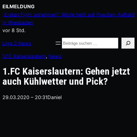
Zum
EILMELDUNG
Inhalt
„Ersten Fight annehmen“: Wörle heiß auf Preußen-Auftakt
springen
in Wiesbaden
vor 8 Std.
Suche
Liga
3
News
1.FC Kaiserslautern
, 
News
1.FC Kaiserslautern: Gehen jetzt
auch Kühlwetter und Pick?
29.03.2020 – 20:31
Daniel