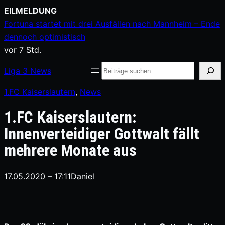
Zum
EILMELDUNG
Inhalt
Fortuna startet mit drei Ausfällen nach Mannheim – Ende
springen
dennoch optimistisch
vor 7 Std.
Suche
Liga
3
News
1.FC Kaiserslautern
, 
News
1.FC Kaiserslautern:
Innenverteidiger Gottwalt fällt
mehrere Monate aus
17.05.2020 – 17:11
Daniel