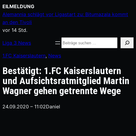
Zum
EILMELDUNG
Inhalt
Alemannia schlägt vor Ligastart zu: Bitumazala kommt
springen
an den Tivoli
vor 14 Std.
Suche
Liga
3
News
1.FC Kaiserslautern
, 
News
Bestätigt: 1.FC Kaiserslautern
und Aufsichtsratmitglied Martin
Wagner gehen getrennte Wege
24.09.2020 – 11:02
Daniel