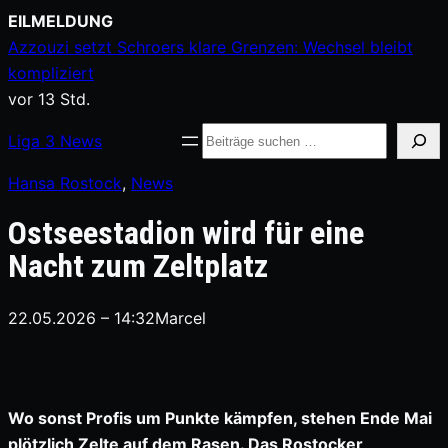
Zum
EILMELDUNG
Inhalt
Azzouzi setzt Schroers klare Grenzen: Wechsel bleibt
springen
kompliziert
vor 13 Std.
Suche
Liga
3
News
Hansa Rostock
, 
News
Ostseestadion wird für eine
Nacht zum Zeltplatz
22.05.2026 – 14:32
Marcel
Wo sonst Profis um Punkte kämpfen, stehen Ende Mai
plötzlich Zelte auf dem Rasen. Das Rostocker