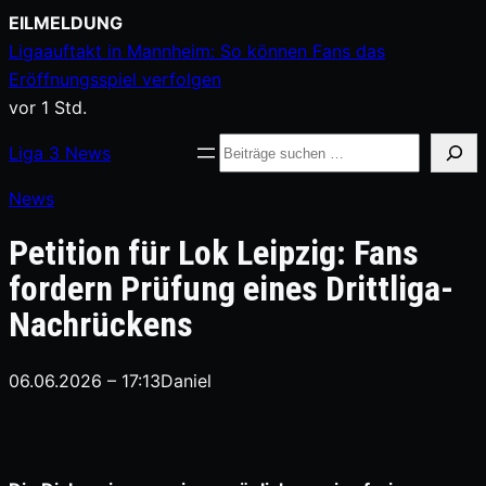
Zum
EILMELDUNG
Inhalt
Ligaauftakt in Mannheim: So können Fans das
springen
Eröffnungsspiel verfolgen
vor 1 Std.
Suche
Liga
3
News
News
Petition für Lok Leipzig: Fans
fordern Prüfung eines Drittliga-
Nachrückens
06.06.2026 – 17:13
Daniel