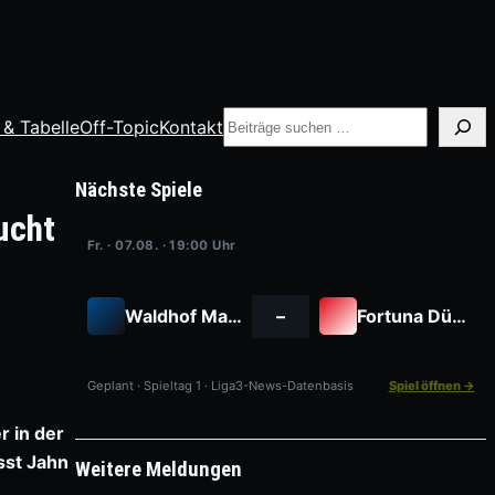
Suche
 & Tabelle
Off-Topic
Kontakt
Nächste Spiele
ucht
Fr. · 07.08. · 19:00 Uhr
Waldhof Mannheim
–
Fortuna Düsseldorf
Geplant · Spieltag 1 · Liga3-News-Datenbasis
Spiel öffnen →
r in der
sst Jahn
Weitere Meldungen