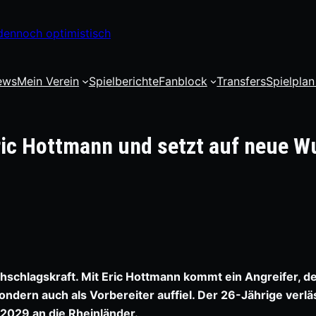
dennoch optimistisch
ews
Mein Verein
Spielberichte
Fanblock
Transfers
Spielplan
Eric Hottmann und setzt auf neue W
hschlagskraft. Mit Eric Hottmann kommt ein Angreifer, de
sondern auch als Vorbereiter auffiel. Der 26-Jährige verlä
 2029 an die Rheinländer.