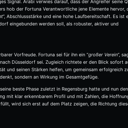
es Signal. Arabi verwies darauf, dass der Angreifer seine Q
ers hob der Fortuna Verantwortliche jene Elemente hervor, 
ht
”, Abschlussstärke und eine hohe Laufbereitschaft. Es ist 
orf eingebunden werden soll, als robuster, aktiver und
arer Vorfreude. Fortuna sei für ihn ein “
großer Verein
”, sa
nach Düsseldorf sei. Zugleich richtete er den Blick sofort a
tät und seinen Stärken helfen, um gemeinsam erfolgreich zu
re denkt, sondern an Wirkung im Gesamtgefüge.
r seine beste Phase zuletzt in Regensburg hatte und nun den
ang mit klar erkennbarem Profil und mit Zahlen, die Hoffnun
lt, wird sich erst auf dem Platz zeigen, die Richtung dies