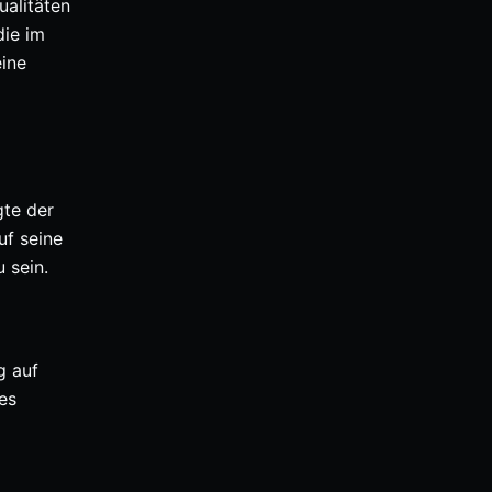
ualitäten
die im
eine
gte der
uf seine
 sein.
g auf
es