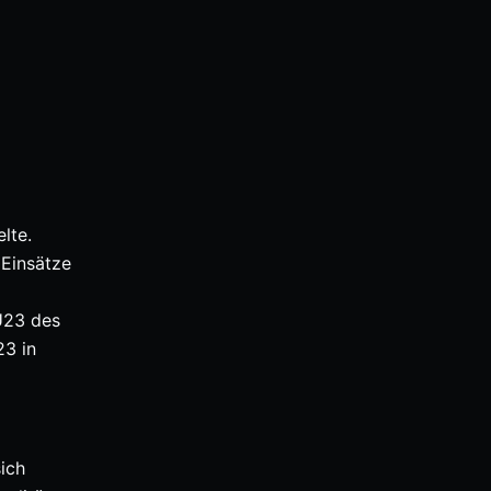
lte.
 Einsätze
U23 des
23 in
ich