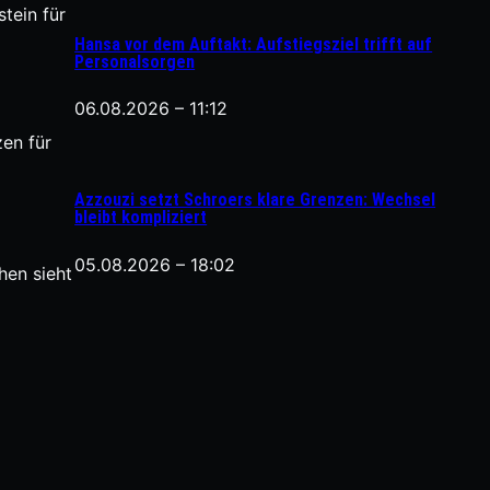
tein für
Hansa vor dem Auftakt: Aufstiegsziel trifft auf
Personalsorgen
06.08.2026 – 11:12
zen für
Azzouzi setzt Schroers klare Grenzen: Wechsel
bleibt kompliziert
05.08.2026 – 18:02
hen sieht