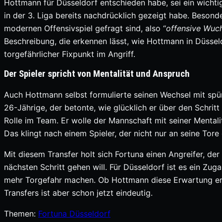
Hottmann für Düsseldorf entschieden habe, sei ein wichtig
in der 3. Liga bereits nachdrücklich gezeigt habe. Besond
modernen Offensivspiel gefragt sind, also “
offensive Wuc
Beschreibung, die erkennen lässt, wie Hottmann in Düsseld
torgefährlicher Fixpunkt im Angriff.
Der Spieler spricht von Mentalität und Anspruch
Auch Hottmann selbst formulierte seinen Wechsel mit spürb
26-Jährige, der betonte, wie glücklich er über den Schritt 
Rolle im Team. Er wolle der Mannschaft mit seiner Mentali
Das klingt nach einem Spieler, der nicht nur an seine To
Mit diesem Transfer holt sich Fortuna einen Angreifer, de
nächsten Schritt gehen will. Für Düsseldorf ist es ein Zug
mehr Torgefahr machen. Ob Hottmann diese Erwartung erfül
Transfers ist aber schon jetzt eindeutig.
Themen:
Fortuna Düsseldorf