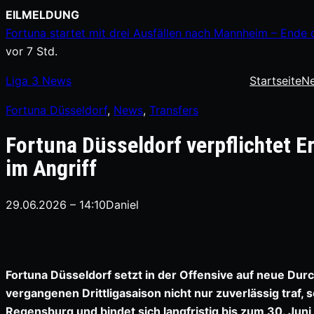
Zum
EILMELDUNG
Inhalt
Fortuna startet mit drei Ausfällen nach Mannheim – Ende 
springen
vor 7 Std.
Liga
3
News
Startseite
N
Fortuna Düsseldorf
, 
News
, 
Transfers
Fortuna Düsseldorf verpflichtet 
im Angriff
29.06.2026 – 14:10
Daniel
Fortuna Düsseldorf setzt in der Offensive auf neue Durc
vergangenen Drittligasaison nicht nur zuverlässig traf, 
Regensburg und bindet sich langfristig bis zum 30. Juni