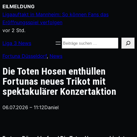
Zum
EILMELDUNG
Inhalt
Ligaauftakt in Mannheim: So können Fans das
springen
Eröffnungsspiel verfolgen
vor 2 Std.
Suche
Liga
3
News
Fortuna Düsseldorf
, 
News
Die Toten Hosen enthüllen
Fortunas neues Trikot mit
spektakulärer Konzertaktion
06.07.2026 – 11:12
Daniel