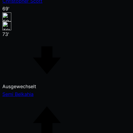
Christopher Scott
69'
73'
Ausgewechselt
Semi Belkahia