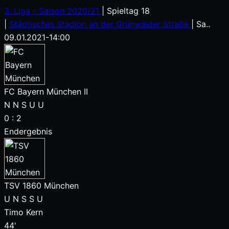
3. Liga - Saison 2020/21
|
Spieltag 18
|
Städtisches Stadion an der Grünwalder Straße
|
Sa..
09.01.2021
-
14:00
FC Bayern München II
N
N
S
U
U
0
:
2
Endergebnis
TSV 1860 München
U
N
S
S
U
Timo Kern
44'