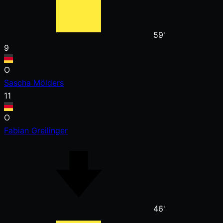
59'
9
O
Sascha Mölders
11
O
Fabian Greilinger
46'