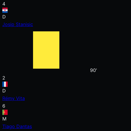
4
D
Josip Stanisic
90'
2
D
Rémy Vita
6
M
Tiago Dantas