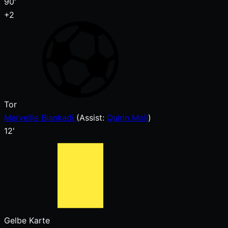
90'
+2
Tor
Merveille Biankadi
(
Assist:
Quirin Moll
)
12'
Gelbe Karte