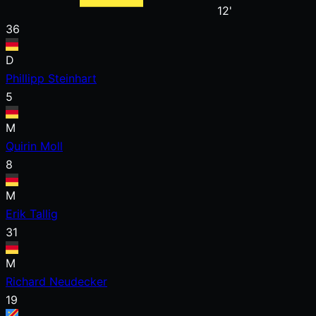
12'
36
D
Phillipp Steinhart
5
M
Quirin Moll
8
M
Erik Tallig
31
M
Richard Neudecker
19