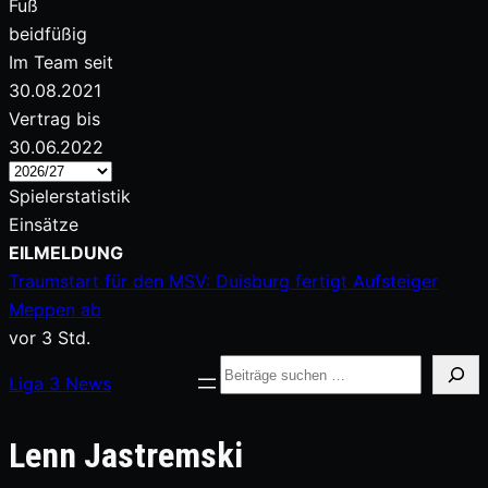
Fuß
beidfüßig
Im Team seit
30.08.2021
Vertrag bis
30.06.2022
Spielerstatistik
Einsätze
Zum
EILMELDUNG
Inhalt
Traumstart für den MSV: Duisburg fertigt Aufsteiger
springen
Meppen ab
vor 3 Std.
Suche
Liga
3
News
Lenn Jastremski