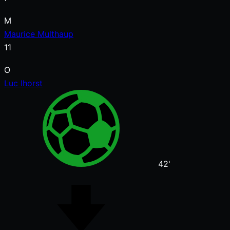
M
Maurice Multhaup
11
O
Luc Ihorst
42'