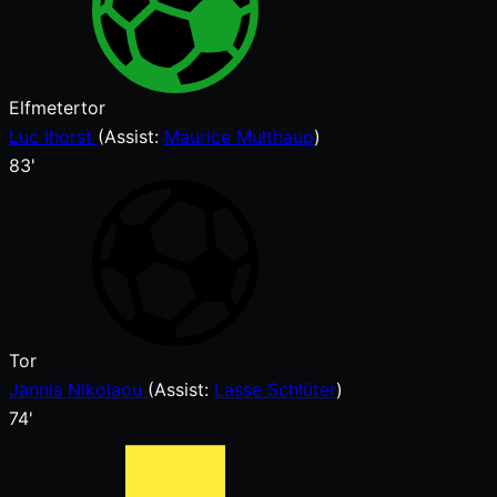
Elfmetertor
Luc Ihorst
(
Assist:
Maurice Multhaup
)
83'
Tor
Jannis Nikolaou
(
Assist:
Lasse Schlüter
)
74'