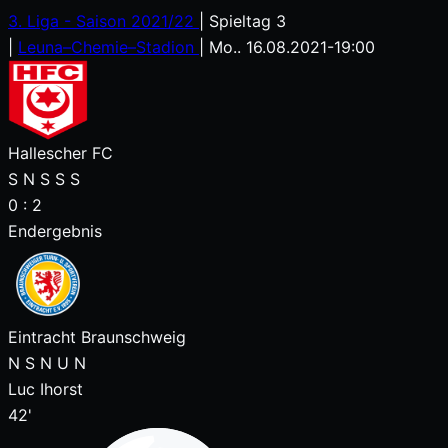
3. Liga - Saison 2021/22
|
Spieltag 3
|
Leuna–Chemie–Stadion
|
Mo.. 16.08.2021
-
19:00
Hallescher FC
S
N
S
S
S
0
:
2
Endergebnis
Eintracht Braunschweig
N
S
N
U
N
Luc Ihorst
42'