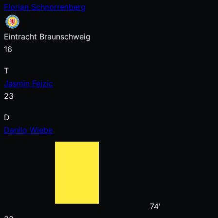
Florian Schnorrenberg
Eintracht Braunschweig
16
T
Jasmin Fejzic
23
D
Danilo Wiebe
74'