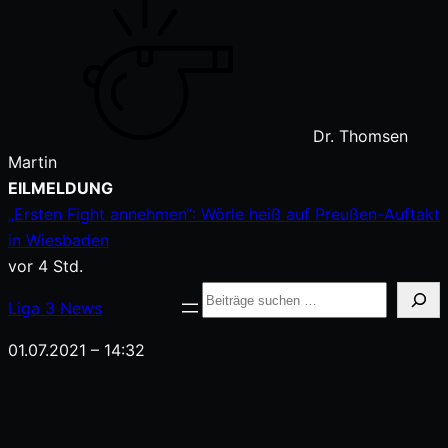
Dr. Thomsen
Martin
Zum
EILMELDUNG
Inhalt
„Ersten Fight annehmen“: Wörle heiß auf Preußen-Auftakt
springen
in Wiesbaden
vor 4 Std.
Suche
Liga
3
News
01.07.2021 – 14:32