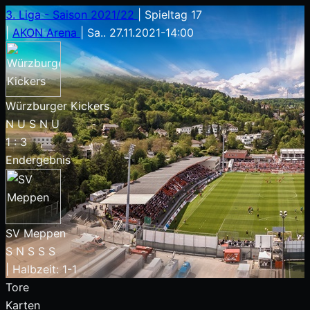
3. Liga - Saison 2021/22
|
Spieltag 17
|
AKON Arena
|
Sa.. 27.11.2021
-
14:00
Würzburger Kickers
N
U
S
N
U
1
:
3
Endergebnis
SV Meppen
S
N
S
S
S
|
Halbzeit: 1-1
Tore
Karten